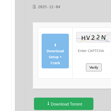
🗓 2025-12-04
⬇
Download
Setup +
Crack
Verify
Download Torrent