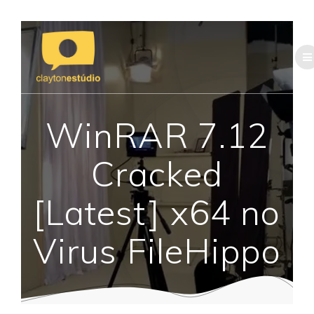
Skip
to
content
WinRAR 7.12
Cracked
[Latest] x64 no
Virus FileHippo