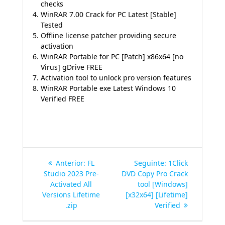
checks
WinRAR 7.00 Crack for PC Latest [Stable]
Tested
Offline license patcher providing secure
activation
WinRAR Portable for PC [Patch] x86x64 [no
Virus] gDrive FREE
Activation tool to unlock pro version features
WinRAR Portable exe Latest Windows 10
Verified FREE
Navegação
Post
Post
Anterior:
FL
Seguinte:
1Click
de
anterior:
seguinte:
Studio 2023 Pre-
DVD Copy Pro Crack
Activated All
tool [Windows]
Post
Versions Lifetime
[x32x64] [Lifetime]
.zip
Verified