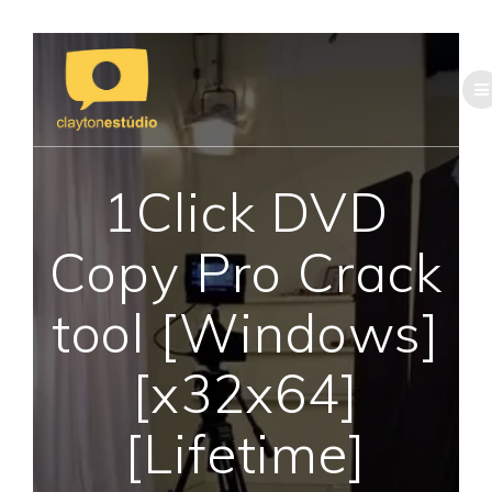
Skip
to
content
1Click DVD
Copy Pro Crack
tool [Windows]
[x32x64]
[Lifetime]