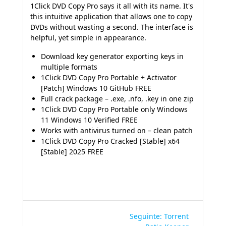
1Click DVD Copy Pro says it all with its name. It's
this intuitive application that allows one to copy
DVDs without wasting a second. The interface is
helpful, yet simple in appearance.
Download key generator exporting keys in
multiple formats
1Click DVD Copy Pro Portable + Activator
[Patch] Windows 10 GitHub FREE
Full crack package – .exe, .nfo, .key in one zip
1Click DVD Copy Pro Portable only Windows
11 Windows 10 Verified FREE
Works with antivirus turned on – clean patch
1Click DVD Copy Pro Cracked [Stable] x64
[Stable] 2025 FREE
Navegação
Post
Seguinte:
Torrent