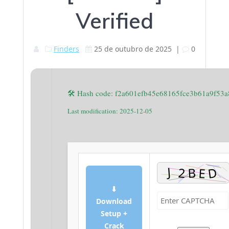
Verified
Finders
25 de outubro de 2025
|
0
🛠 Hash code: f2a601efb45e68165fce3b61a9f53a
Last modification: 2025-12-05
⬇
Download
Setup +
Crack