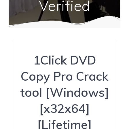
Verified
1Click DVD
Copy Pro Crack
tool [Windows]
[x32x64]
[Lifetime]