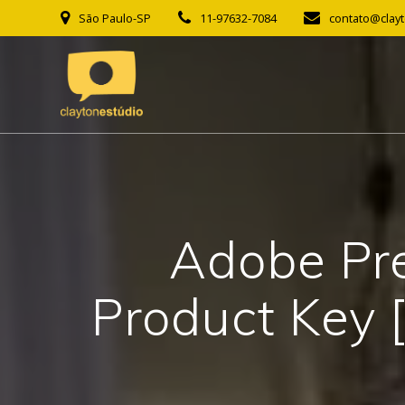
Skip
São Paulo-SP
11-97632-7084
contato@clay
to
content
Adobe Pre
Product Key