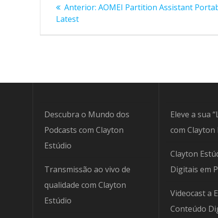
Navegação
Post
Anterior:
AOMEI Partition Assistant Portab
anterior:
de
Latest
Post
Descubra o Mundo dos
Eleve a sua “
Podcasts com Clayton
com Clayton 
Estúdio
Clayton Estúd
Transmissão ao vivo de
Digitais em 
qualidade com Clayton
Videocast a 
Estúdio
Conteúdo Dig