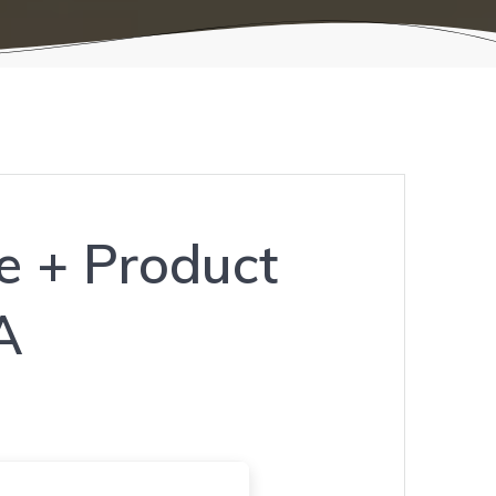
e + Product
A