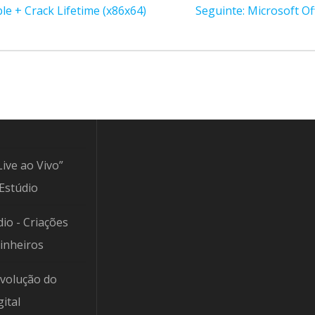
Post
le + Crack Lifetime (x86x64)
Seguinte:
Microsoft Of
seguinte:
Live ao Vivo”
Estúdio
io - Criações
Pinheiros
Evolução do
ital