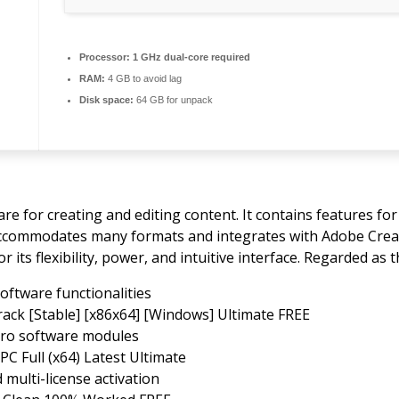
Processor:
1 GHz dual-core required
RAM:
4 GB to avoid lag
Disk space:
64 GB for unpack
e for creating and editing content. It contains features for 
accommodates many formats and integrates with Adobe Creat
 its flexibility, power, and intuitive interface. Regarded as 
oftware functionalities
ack [Stable] [x86x64] [Windows] Ultimate FREE
pro software modules
C Full (x64) Latest Ultimate
 multi-license activation