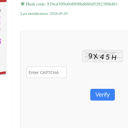
🛠 Hash code: 829cd309e60889fbd680d52823f0b4b1
Last modification: 2026-05-05
Verify