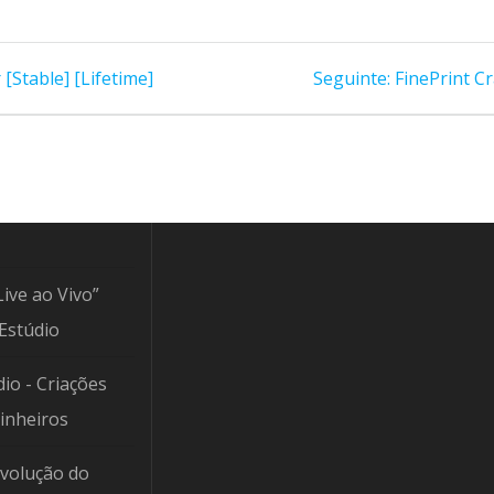
Post
[Stable] [Lifetime]
Seguinte:
FinePrint C
seguinte:
Live ao Vivo”
Estúdio
io - Criações
Pinheiros
Evolução do