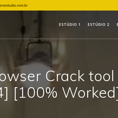
tonestudio.com.br
ESTÚDIO 1
ESTÚDIO 2
owser Crack too
4] [100% Worked]