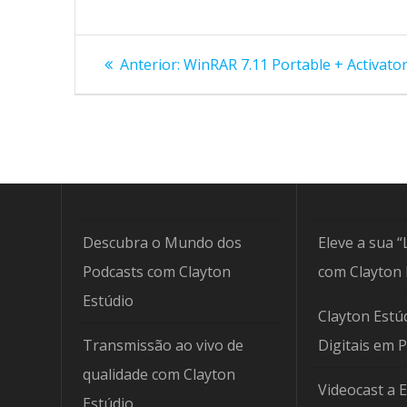
Navegação
Post
Anterior:
WinRAR 7.11 Portable + Activator 
anterior:
de
Post
Descubra o Mundo dos
Eleve a sua “
Podcasts com Clayton
com Clayton 
Estúdio
Clayton Estúd
Transmissão ao vivo de
Digitais em 
qualidade com Clayton
Videocast a 
Estúdio