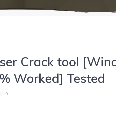
ser Crack tool [Win
0% Worked] Tested
|
0