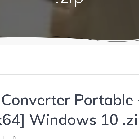
 Converter Portable 
x64] Windows 10 .z
5
|
0