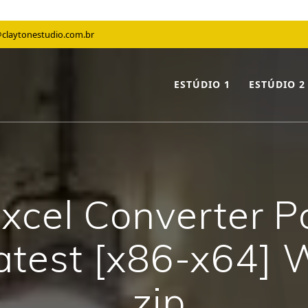
claytonestudio.com.br
ESTÚDIO 1
ESTÚDIO 2
xcel Converter P
Latest [x86-x64]
.zip