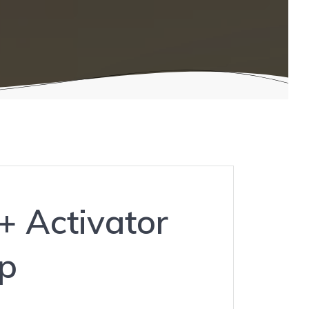
+ Activator
ip