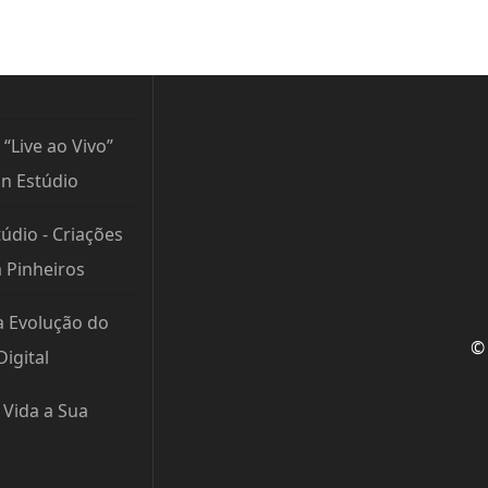
 “Live ao Vivo”
n Estúdio
údio - Criações
m Pinheiros
a Evolução do
© 
igital
Vida a Sua