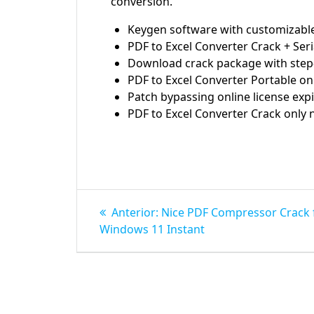
conversion.
Keygen software with customizable
PDF to Excel Converter Crack + Seri
Download crack package with step-b
PDF to Excel Converter Portable onl
Patch bypassing online license exp
PDF to Excel Converter Crack only
Navegação
Post
Anterior:
Nice PDF Compressor Crack f
anterior:
de
Windows 11 Instant
Post