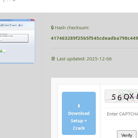
🔒 Hash checksum:
417463289f25b5f545cdeadba798c44
📆 Last updated: 2025-12-06
⬇
Download
Setup +
Crack
Verify