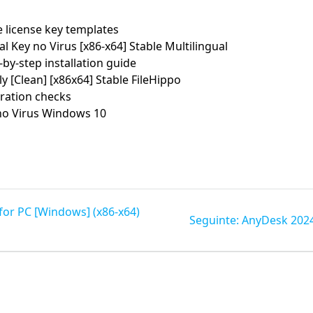
 license key templates
al Key no Virus [x86-x64] Stable Multilingual
y-step installation guide
y [Clean] [x86x64] Stable FileHippo
iration checks
 no Virus Windows 10
or PC [Windows] (x86-x64)
Post
Seguinte:
AnyDesk 2024 
seguinte: