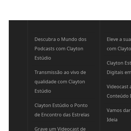
Descubra o Mundo dos
Eleve a sua
Podcasts com Clayton
com Clayto
Estúdio
Clayton Est
Transmissão ao vivo de
Digitais e
qualidade com Clayton
Videocast 
Estúdio
Conteúdo D
Clayton Estúdio o Ponto
Vamos dar 
de Encontro das Estrelas
Ideia
Grave um Videocast de