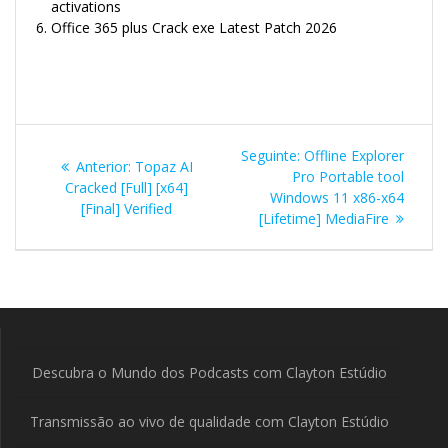
activations
Office 365 plus Crack exe Latest Patch 2026
Navegação
Post
Seguinte:
Offline Explorer
Post
Anterior:
Topaz AI
de
seguinte:
Pro Portable tool
anterior:
Cracked [Full] [x64]
Windows 11 x86-x64
[Final] Verified
Post
[Lifetime] MediaFire
Descubra o Mundo dos Podcasts com Clayton Estúdio
Transmissão ao vivo de qualidade com Clayton Estúdio