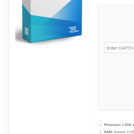
Processor:
1 GHz d
RAM:
Needed: 4 G