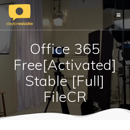
Skip
to
content
Office 365
Free[Activated]
Stable [Full]
FileCR