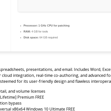
Processor:
1 GHz CPU for patching
RAM:
4 GB for tools
Disk space:
64 GB required
 spreadsheets, presentations, and email. Includes Word, Exc
r cloud integration, real-time co-authoring, and advanced fo
steemed for its user-friendly design and flawless interoperab
ail, and volume licenses
[Lifetime] Premium FREE
ction bypass
iversal x86x64 Windows 10 Ultimate FREE