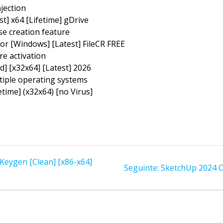
njection
st] x64 [Lifetime] gDrive
se creation feature
tor [Windows] [Latest] FileCR FREE
re activation
] [x32x64] [Latest] 2026
tiple operating systems
etime] (x32x64) [no Virus]
Keygen [Clean] [x86-x64]
Post
Seguinte:
SketchUp 2024 Cr
seguinte: