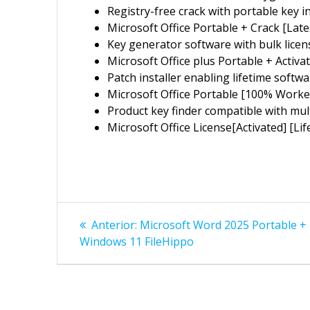
Registry-free crack with portable key i
Microsoft Office Portable + Crack [Late
Key generator software with bulk licen
Microsoft Office plus Portable + Activa
Patch installer enabling lifetime softwa
Microsoft Office Portable [100% Worked
Product key finder compatible with mul
Microsoft Office License[Activated] [Lif
Navegação
Post
Anterior:
Microsoft Word 2025 Portable + 
anterior:
de
Windows 11 FileHippo
Post