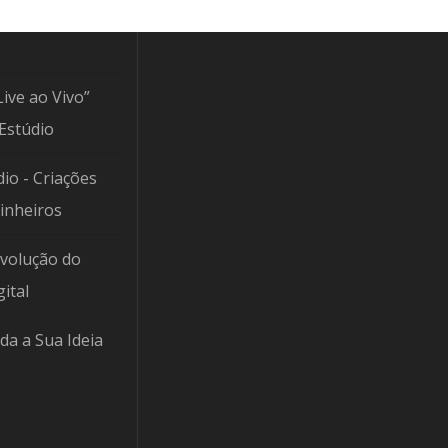
Live ao Vivo”
Estúdio
io - Criações
Pinheiros
Evolução do
ital
da a Sua Ideia