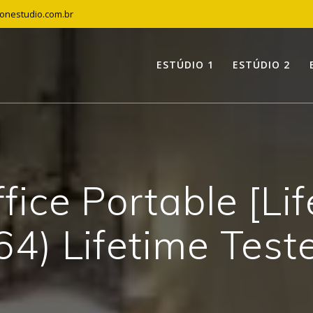
tonestudio.com.br
ESTÚDIO 1
ESTÚDIO 2
fice Portable [Li
64) Lifetime Test