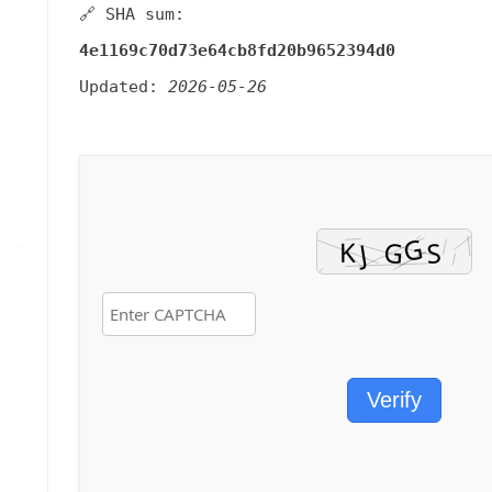
🔗 SHA sum:
4e1169c70d73e64cb8fd20b9652394d0
Updated:
2026-05-26
Verify