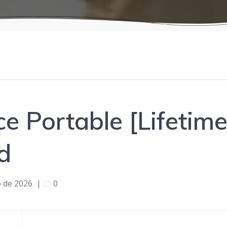
ce Portable [Lifetim
d
o de 2026
|
0