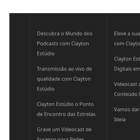
Descubra o Mundo dos
Eleve a sua
Podcasts com Clayton
com Clayto
Estúdio
Clayton Est
Transmissão ao vivo de
Digitais e
qualidade com Clayton
Videocast 
Estúdio
Conteúdo D
Clayton Estúdio o Ponto
Vamos dar 
de Encontro das Estrelas
Ideia
Grave um Videocast de
Sucesso para Redes