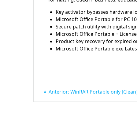
Key activator bypasses hardware 
Microsoft Office Portable for PC 1
Secure patch utility with digital si
Microsoft Office Portable + Licens
Product key recovery for expired or
Microsoft Office Portable exe Late
Navegação
Post
Anterior:
WinRAR Portable only [Clean]
anterior:
de
Post