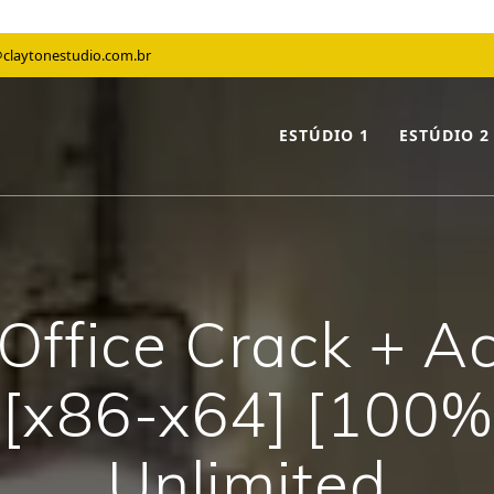
claytonestudio.com.br
ESTÚDIO 1
ESTÚDIO 2
Office Crack + Ac
 [x86-x64] [100
Unlimited