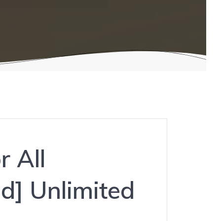
r All
d] Unlimited