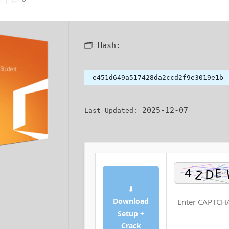
🗂 Hash:
e451d649a517428da2ccd2f9e3019e1b
2025-12-07
Last Updated:
⬇
Download
Setup +
Crack