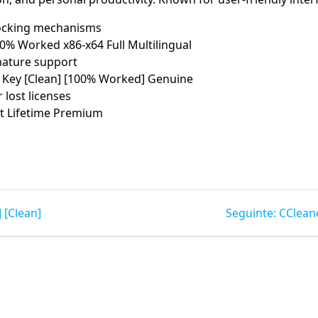
locking mechanisms
00% Worked x86-x64 Full Multilingual
gnature support
e Key [Clean] [100% Worked] Genuine
 lost licenses
st Lifetime Premium
Post
 [Clean]
Seguinte:
CCleane
seguint