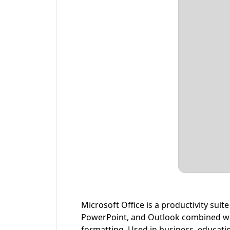
Microsoft Office is a productivity sui
PowerPoint, and Outlook combined with 
formatting. Used in business, educatio