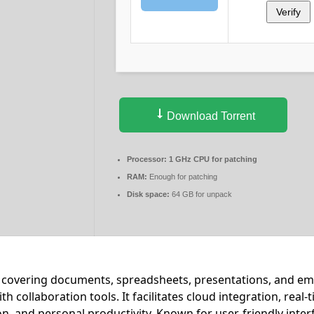
Verify
Download Torrent
Processor:
1 GHz CPU for patching
RAM:
Enough for patching
Disk space:
64 GB for unpack
te covering documents, spreadsheets, presentations, and emai
collaboration tools. It facilitates cloud integration, real
n, and personal productivity. Known for user-friendly inter