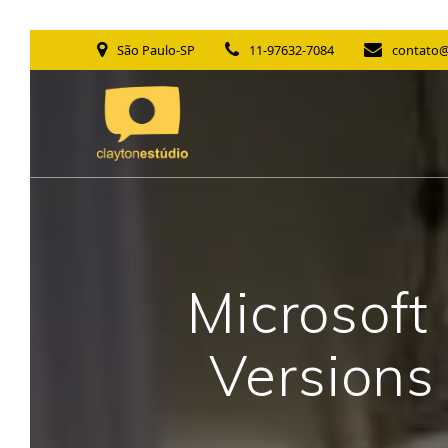
Skip
São Paulo-SP
11-97632-7084
contato@
to
content
Microsoft 
Versions