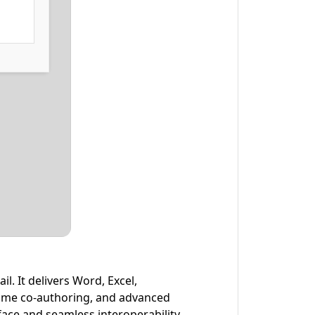
l. It delivers Word, Excel,
-time co-authoring, and advanced
face and seamless interoperability.