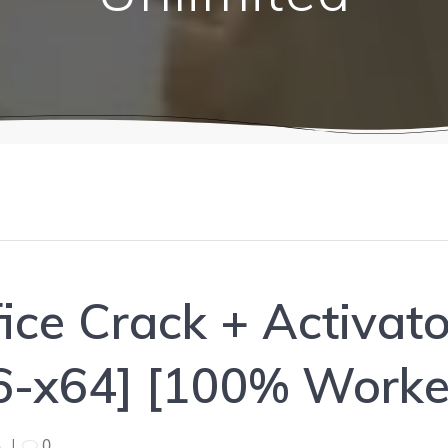
ice Crack + Activato
6-x64] [100% Worke
5
|
0