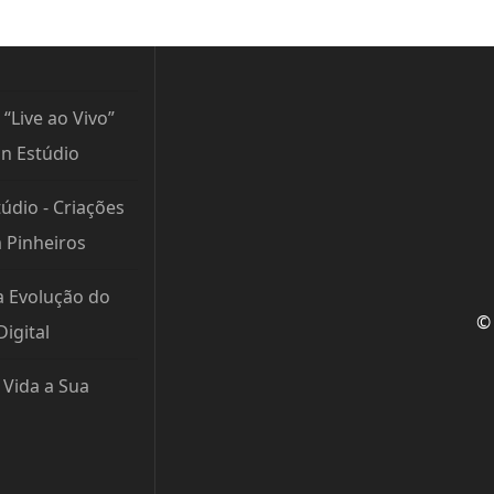
 “Live ao Vivo”
n Estúdio
údio - Criações
m Pinheiros
a Evolução do
© 
igital
Vida a Sua