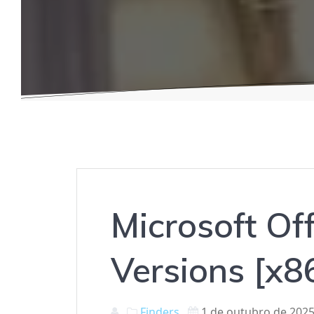
Microsoft Off
Versions [x8
Finders
1 de outubro de 202