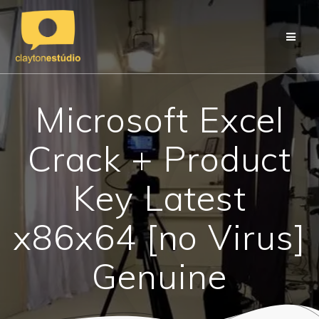
Skip
to
content
Microsoft Excel
Crack + Product
Key Latest
x86x64 [no Virus]
Genuine