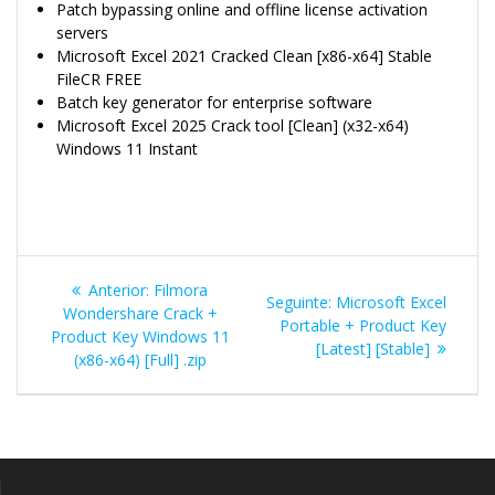
Patch bypassing online and offline license activation
servers
Microsoft Excel 2021 Cracked Clean [x86-x64] Stable
FileCR FREE
Batch key generator for enterprise software
Microsoft Excel 2025 Crack tool [Clean] (x32-x64)
Windows 11 Instant
Navegação
Post
Anterior:
Filmora
Post
Seguinte:
Microsoft Excel
de
anterior:
Wondershare Crack +
seguinte:
Portable + Product Key
Product Key Windows 11
[Latest] [Stable]
Post
(x86-x64) [Full] .zip