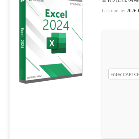
📊 File Hash: 04
Last update:
2026-