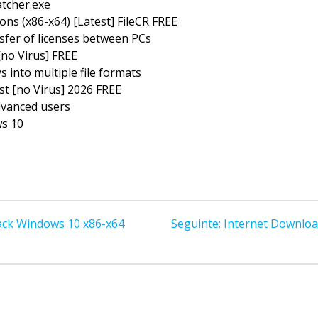
atcher.exe
ns (x86-x64) [Latest] FileCR FREE
sfer of licenses between PCs
[no Virus] FREE
into multiple file formats
t [no Virus] 2026 FREE
dvanced users
s 10
Post
ack Windows 10 x86-x64
Seguinte:
Internet Download
seguinte: