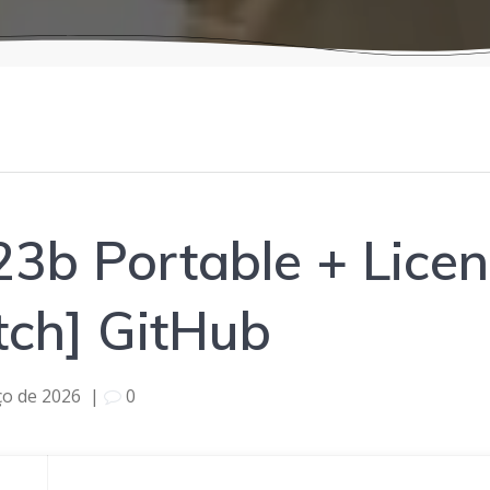
b Portable + Licen
tch] GitHub
ço de 2026
|
0