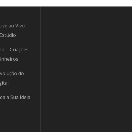
Live ao Vivo”
Estúdio
io - Criações
Pinheiros
Evolução do
ital
da a Sua Ideia