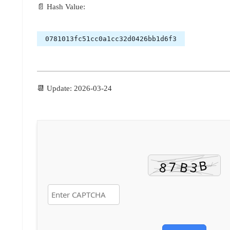
📄 Hash Value:
0781013fc51cc0a1cc32d0426bb1d6f3
📆 Update: 2026-03-24