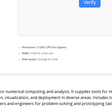
Verify
Processor:
1 GHz CPU for bypass
RAM:
4 GB for crack use
Disk space:
Enough for tools
 numerical computing and analysis. It supplies tools for ma
on, visualization, and deployment in diverse areas. Includes 
hers and engineers for problem-solving and prototyping tas