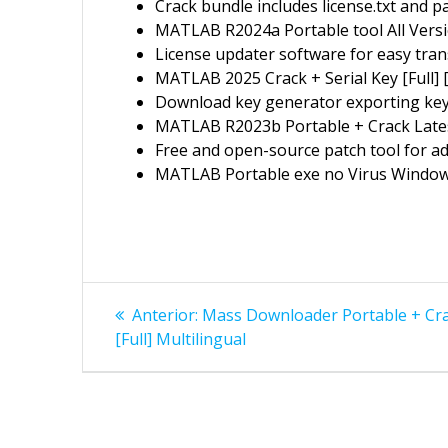
Crack bundle includes license.txt and p
MATLAB R2024a Portable tool All Versio
License updater software for easy tran
MATLAB 2025 Crack + Serial Key [Full] 
Download key generator exporting keys 
MATLAB R2023b Portable + Crack Lates
Free and open-source patch tool for a
MATLAB Portable exe no Virus Window
Navegação
Post
Anterior:
Mass Downloader Portable + Cr
anterior:
de
[Full] Multilingual
Post