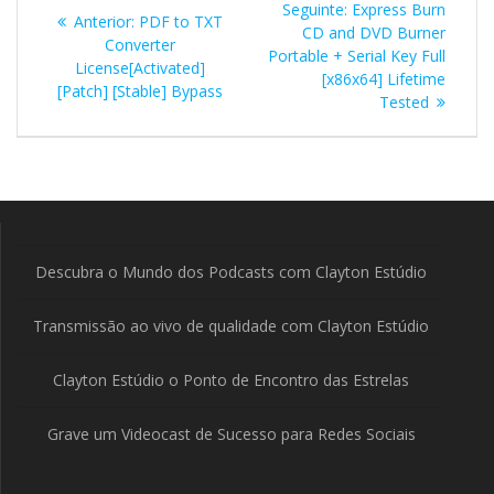
Post
Seguinte:
Express Burn
Post
Anterior:
PDF to TXT
de
seguinte:
CD and DVD Burner
anterior:
Converter
Portable + Serial Key Full
License[Activated]
Post
[x86x64] Lifetime
[Patch] [Stable] Bypass
Tested
Descubra o Mundo dos Podcasts com Clayton Estúdio
Transmissão ao vivo de qualidade com Clayton Estúdio
Clayton Estúdio o Ponto de Encontro das Estrelas
Grave um Videocast de Sucesso para Redes Sociais