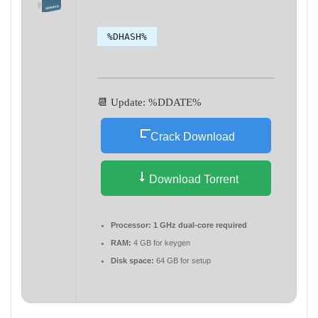
%DHASH%
📆 Update: %DDATE%
Crack Download
Download Torrent
Processor:
1 GHz dual-core required
RAM:
4 GB for keygen
Disk space:
64 GB for setup