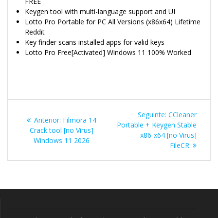
FREE
Keygen tool with multi-language support and UI
Lotto Pro Portable for PC All Versions (x86x64) Lifetime
Reddit
Key finder scans installed apps for valid keys
Lotto Pro Free[Activated] Windows 11 100% Worked
Navegação
Post
Seguinte:
CCleaner
Post
Anterior:
Filmora 14
de
seguinte:
Portable + Keygen Stable
anterior:
Crack tool [no Virus]
x86-x64 [no Virus]
Windows 11 2026
Post
FileCR