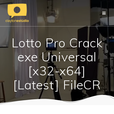
Skip
to
content
Lotto Pro Crack
exe Universal
[x32-x64]
[Latest] FileCR