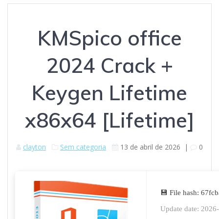
KMSpico office
2024 Crack +
Keygen Lifetime
x86x64 [Lifetime]
clayton
Sem categoria
13 de abril de 2026
|
0
💾 File hash: 67
Update date: 2026