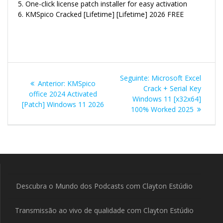
One-click license patch installer for easy activation
KMSpico Cracked [Lifetime] [Lifetime] 2026 FREE
Navegação
Post
Seguinte:
Microsoft Excel
Post
Anterior:
KMSpico
de
seguinte:
Crack + Serial Key
anterior:
office 2024 Activated
Windows 11 [x32x64]
[Patch] Windows 11 2026
Post
100% Worked 2025
Descubra o Mundo dos Podcasts com Clayton Estúdio
Transmissão ao vivo de qualidade com Clayton Estúdio