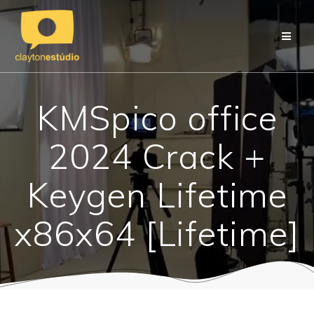
Skip
to
content
KMSpico office
2024 Crack +
Keygen Lifetime
x86x64 [Lifetime]