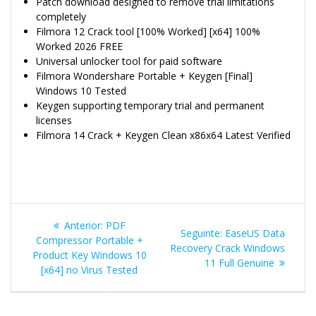
Patch download designed to remove trial limitations
completely
Filmora 12 Crack tool [100% Worked] [x64] 100%
Worked 2026 FREE
Universal unlocker tool for paid software
Filmora Wondershare Portable + Keygen [Final]
Windows 10 Tested
Keygen supporting temporary trial and permanent
licenses
Filmora 14 Crack + Keygen Clean x86x64 Latest Verified
Navegação
Post
Anterior:
PDF
Post
Seguinte:
EaseUS Data
de
anterior:
Compressor Portable +
seguinte:
Recovery Crack Windows
Product Key Windows 10
11 Full Genuine
Post
[x64] no Virus Tested