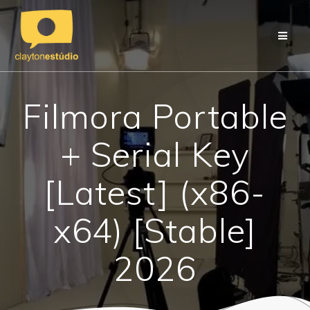
Skip
to
content
Filmora Portable
+ Serial Key
[Latest] (x86-
x64) [Stable]
2026