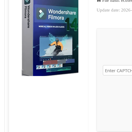
💾 File hash: ecb
Update date: 2026