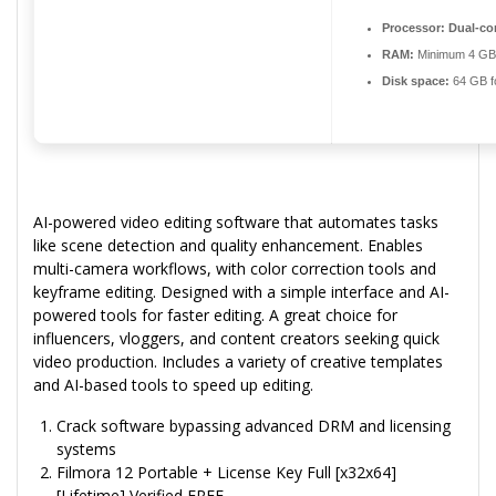
Processor:
Dual-cor
RAM:
Minimum 4 GB
Disk space:
64 GB f
AI-powered video editing software that automates tasks
like scene detection and quality enhancement. Enables
multi-camera workflows, with color correction tools and
keyframe editing. Designed with a simple interface and AI-
powered tools for faster editing. A great choice for
influencers, vloggers, and content creators seeking quick
video production. Includes a variety of creative templates
and AI-based tools to speed up editing.
Crack software bypassing advanced DRM and licensing
systems
Filmora 12 Portable + License Key Full [x32x64]
[Lifetime] Verified FREE