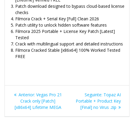
Patch download designed to bypass cloud-based license
checks
Filmora Crack + Serial Key [Full] Clean 2026
Patch utility to unlock hidden software features
Filmora 2025 Portable + License Key Patch [Latest]
Tested
Crack with multilingual support and detailed instructions
Filmora Cracked Stable [x86x64] 100% Worked Tested
FREE
Navegação
Post
Post
Anterior:
Vegas Pro 21
Seguinte:
Topaz AI
de
anterior:
seguinte:
Crack only [Patch]
Portable + Product Key
[x86x64] Lifetime MEGA
[Final] no Virus .zip
Post