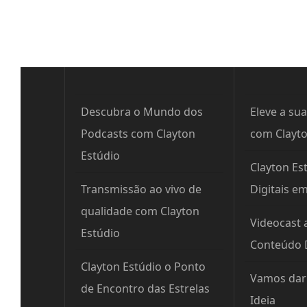
Descubra o Mundo dos
Eleve a sua
Podcasts com Clayton
com Clayto
Estúdio
Clayton Est
Transmissão ao vivo de
Digitais e
qualidade com Clayton
Videocast 
Estúdio
Conteúdo D
Clayton Estúdio o Ponto
Vamos dar 
de Encontro das Estrelas
Ideia