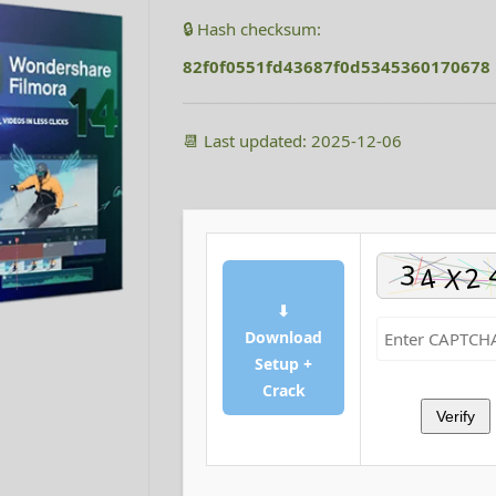
🔒 Hash checksum:
82f0f0551fd43687f0d5345360170678
📆 Last updated: 2025-12-06
⬇
Download
Setup +
Crack
Verify