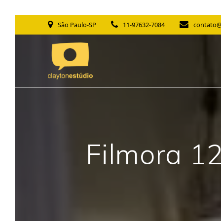
Skip
São Paulo-SP
11-97632-7084
contato@
to
content
Filmora 1