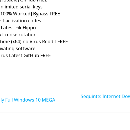
nlimited serial keys
 [100% Worked] Bypass FREE
ost activation codes
 Latest FileHippo
 license rotation
time (x64) no Virus Reddit FREE
tivating software
irus Latest GitHub FREE
Post
Seguinte:
Internet Do
ly Full Windows 10 MEGA
seguinte: