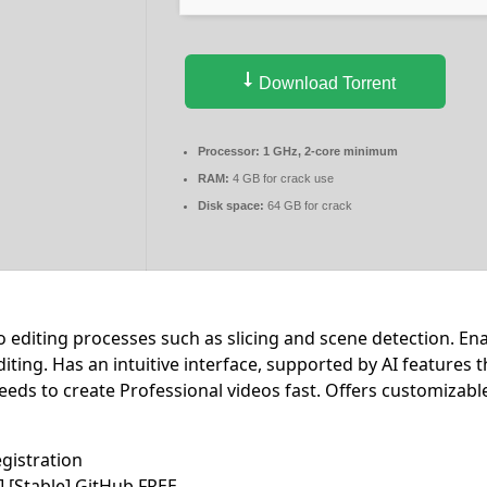
Download Torrent
Processor:
1 GHz, 2-core minimum
RAM:
4 GB for crack use
Disk space:
64 GB for crack
o editing processes such as slicing and scene detection. E
ting. Has an intuitive interface, supported by AI features t
eds to create Professional videos fast. Offers customizabl
egistration
] [Stable] GitHub FREE