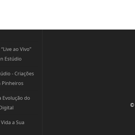
 “Live ao Vivo”
n Estúdio
údio - Criações
m Pinheiros
a Evolução do
© 
igital
Vida a Sua