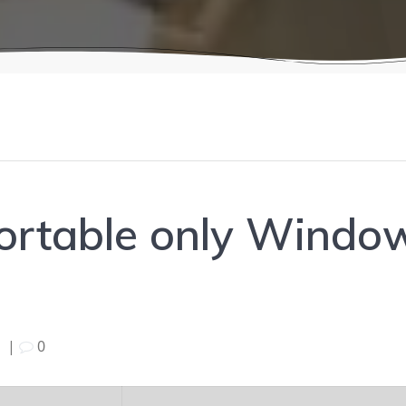
ortable only Windo
5
|
0