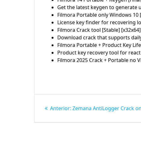
Get the latest keygen to generate u
Filmora Portable only Windows 10
License key finder for recovering l
Filmora Crack tool [Stable] [x32x64]
Download crack that supports daily
Filmora Portable + Product Key Life
Product key recovery tool for reac
Filmora 2025 Crack + Portable no V
Navegação
Post
Anterior:
Zemana AntiLogger Crack on
de
anterior:
Post