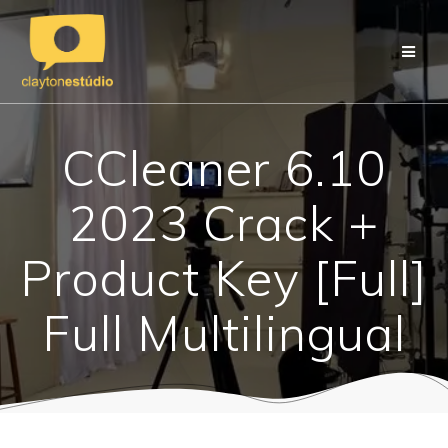
Skip
to
content
CCleaner 6.10
2023 Crack +
Product Key [Full]
Full Multilingual