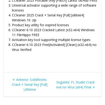
CCleaner 2025 Portable only [Patch] Latest GitHub FREE
Universal activator supporting a wide range of software
licenses
CCleaner 2025 Crack + Serial Key [Full] [x86x64]
Windows 10 .zip
Product key utility for expired licenses
CCleaner 6.10 2023 Cracked Latest (x32-x64) Windows
11 FileHippo FREE
Activation key tool supporting multiple license types
CCleaner 6.10 2023 Free[Activated] [Clean] (x32-x64) no
Virus Verified
Navegação
Post
Anterior:
SolidWorks
Post
Seguinte:
FL Studio Crack
de
anterior:
Crack + Serial Key [Full]
seguinte:
exe no Virus (x64) Final
Lifetime
Post