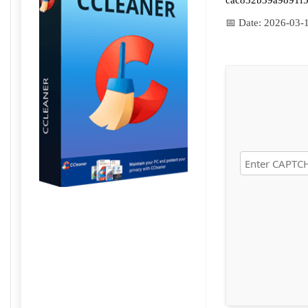
cac832b39a9891f
📅 Date:
2026-03-