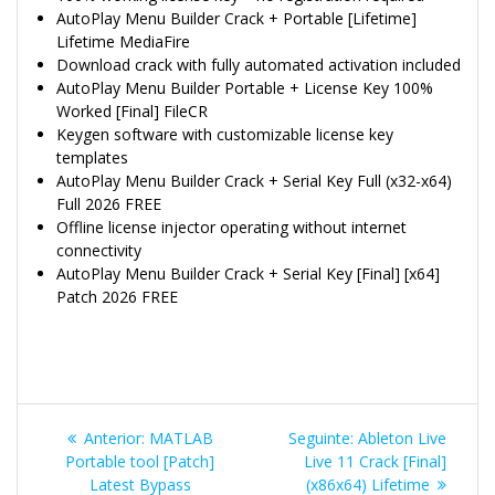
AutoPlay Menu Builder Crack + Portable [Lifetime]
Lifetime MediaFire
Download crack with fully automated activation included
AutoPlay Menu Builder Portable + License Key 100%
Worked [Final] FileCR
Keygen software with customizable license key
templates
AutoPlay Menu Builder Crack + Serial Key Full (x32-x64)
Full 2026 FREE
Offline license injector operating without internet
connectivity
AutoPlay Menu Builder Crack + Serial Key [Final] [x64]
Patch 2026 FREE
Navegação
Post
Post
Anterior:
MATLAB
Seguinte:
Ableton Live
de
anterior:
seguinte:
Portable tool [Patch]
Live 11 Crack [Final]
Latest Bypass
(x86x64) Lifetime