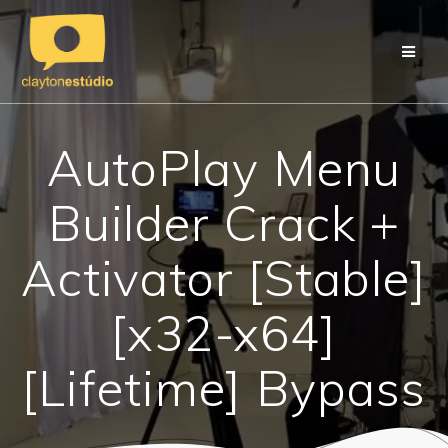
Skip
to
content
AutoPlay Menu
Builder Crack +
Activator [Stable]
[x32-x64]
[Lifetime] Bypass