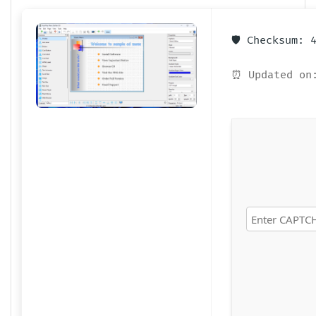
🛡️ Checksum:
⏰ Updated on