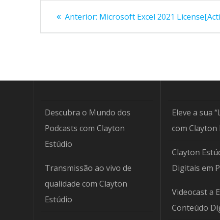
Navegação
Post
Anterior:
Microsoft Excel 2021 License[Activ
anterior:
de
Post
Descubra o Mundo dos
Eleve a sua “
Podcasts com Clayton
com Clayton 
Estúdio
Clayton Estúd
Transmissão ao vivo de
Digitais em 
qualidade com Clayton
Videocast a 
Estúdio
Conteúdo Dig