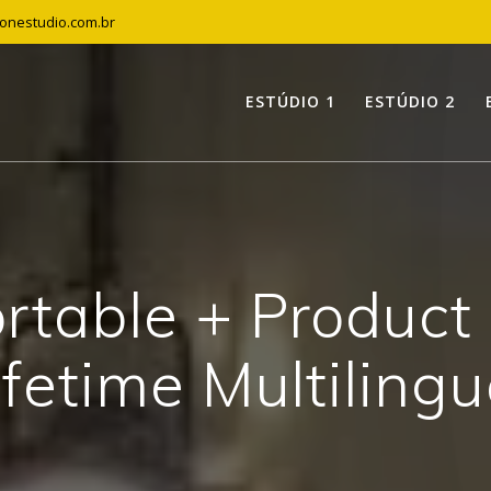
tonestudio.com.br
ESTÚDIO 1
ESTÚDIO 2
table + Product 
ifetime Multilingu