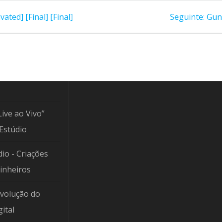
Pos
ated] [Final] [Final]
Seguinte:
Gun
segu
Live ao Vivo”
Estúdio
io - Criações
Pinheiros
Evolução do
ital