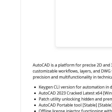
AutoCAD is a platform for precise 2D and 3
customizable workflows, layers, and DWG fil
precision and multifunctionality in techn
Keygen CLI version for automation in 
AutoCAD 2023 Cracked Latest x64 [Win
Patch utility unlocking hidden and pr
AutoCAD Portable tool [Stable] [Stable
Offline license injector functioning wit