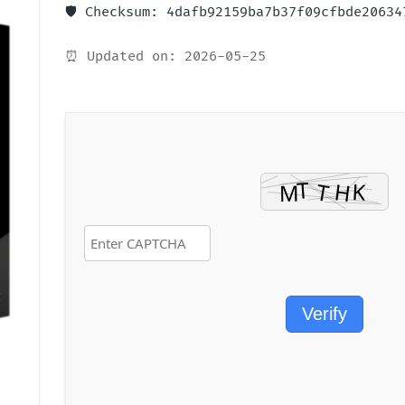
🛡️ Checksum: 4dafb92159ba7b37f09cfbde20634
⏰ Updated on: 2026-05-25
Verify