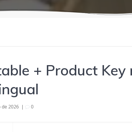
ble + Product Key 
lingual
o de 2026
|
0