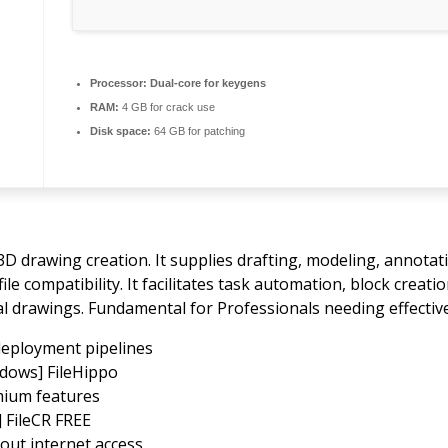
Processor:
Dual-core for keygens
RAM:
4 GB for crack use
Disk space:
64 GB for patching
D drawing creation. It supplies drafting, modeling, annotati
e compatibility. It facilitates task automation, block creation
ical drawings. Fundamental for Professionals needing effecti
deployment pipelines
dows] FileHippo
emium features
] FileCR FREE
hout internet access