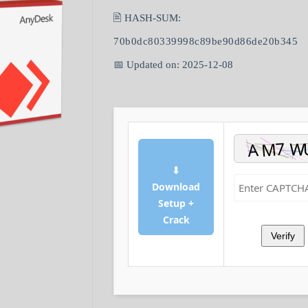
🖹 HASH-SUM:
70b0dc80339998c89be90d86de20b345
📅 Updated on: 2025-12-08
⬇
Download
Setup +
Crack
Verify