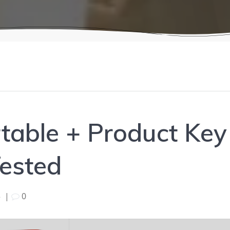
table + Product Ke
Tested
5
|
0