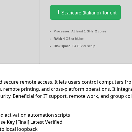
Scaricare (Italiano) Torrent
Processor:
At least 1 GHz, 2 cores
RAM:
4 GB or higher
Disk space:
64 GB for setup
d secure remote access. It lets users control computers fro
ng, remote printing, and cross-platform operations. It inte
urity. Beneficial for IT support, remote work, and group co
d activation automation scripts
e Key [Final] Latest Verified
 to local loopback