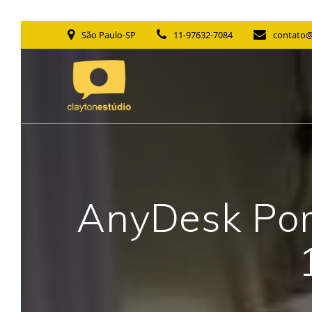
Skip
São Paulo-SP
11-97632-7084
contato@
to
content
AnyDesk Por