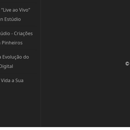
 “Live ao Vivo”
n Estúdio
údio - Criações
m Pinheiros
a Evolução do
© 
igital
Vida a Sua