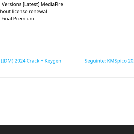
 Versions [Latest] MediaFire
thout license renewal
 Final Premium
Post
(IDM) 2024 Crack + Keygen
Seguinte:
KMSpico 20
seguinte: