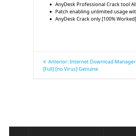
AnyDesk Professional Crack tool All
Patch enabling unlimited usage wi
AnyDesk Crack only [100% Worked]
Navegação
Post
Anterior:
Internet Download Manager 
anterior:
de
[Full] [no Virus] Genuine
Post