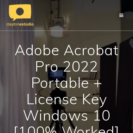
Skip
to
content
Adobe Acrobat
Pro 2022
Portable +
License Key
Windows 10
[100% Worked]