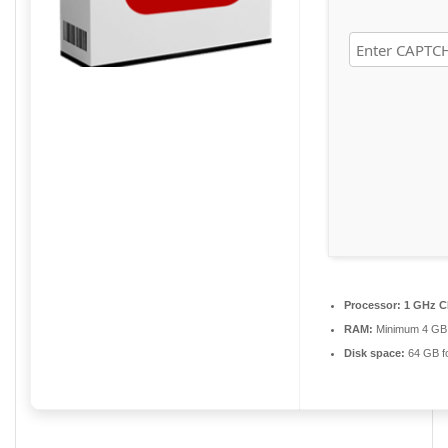
Processor:
1 GHz C
RAM:
Minimum 4 GB
Disk space:
64 GB f