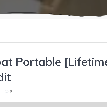
t Portable [Lifetim
dit
5
|
0