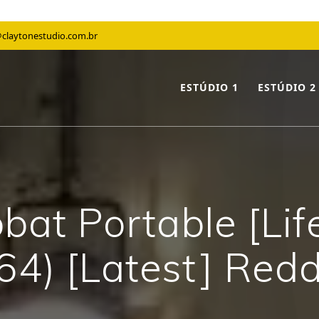
claytonestudio.com.br
ESTÚDIO 1
ESTÚDIO 2
at Portable [Lif
64) [Latest] Redd