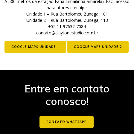
A 500 metros da estação Faria Lima(linha amarela). Fácil acesso
para atores e equipe!
Unidade 1 – Rua Bartolomeu Zunega, 101
Unidade 2 – Rua Bartolomeu Zunega, 113
+55 11 97632-7084
contato@claytonestudio.com.br
GOOGLE MAPS UNIDADE 1
GOOGLE MAPS UNIDADE 2
Entre em contato
conosco!
CONTATO WHATSAPP