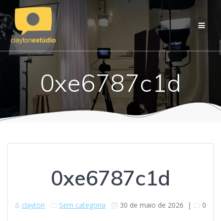
Skip
to
content
0xe6787c1d
0xe6787c1d
clayton
Sem categoria
30 de maio de 2026
|
0