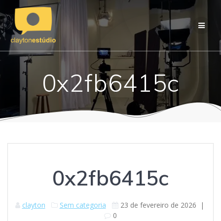
Skip
to
content
0x2fb6415c
0x2fb6415c
clayton
Sem categoria
23 de fevereiro de 2026
|
0